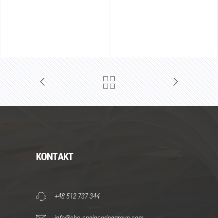
KONTAKT
+48 512 737 344
info@sbs-engineeringgroup.com