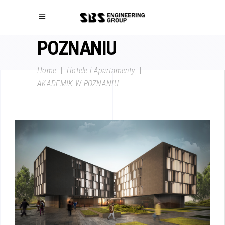
AKADEMIK W
POZNANIU
Home
|
Hotele i Apartamenty
|
AKADEMIK W POZNANIU